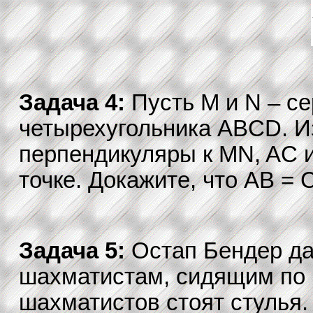
Задача 4:
Пусть M и N – с
четырехугольника ABCD. И
перпендикуляры к MN, AC 
точке. Докажите, что AB = 
Задача 5:
Остап Бендер да
шахматистам, сидящим по к
шахматистов стоят стулья.