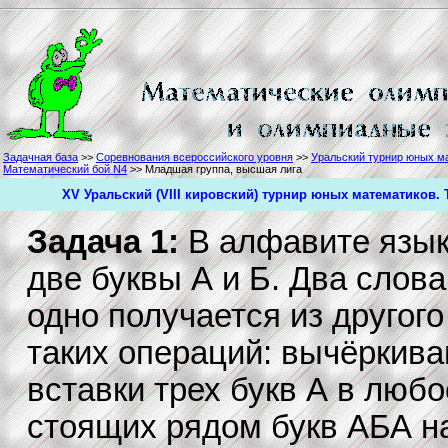
Задачная база
>>
Соревнования всероссийского уровня
>>
Уральский турнир юных м
Математический бой N4
>> Младшая группа, высшая лига
XV Уральский (VIII кировский) турнир юных математиков.
Задача 1:
В алфавите яз
две буквы А и Б. Два слова
одно получается из другог
таких операций: вычёркива
вставки трех букв А в люб
стоящих рядом букв АБА н